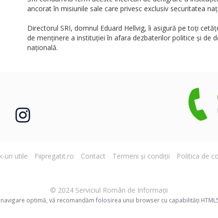
ancorat în misiunile sale care privesc exclusiv securitatea naț
Directorul SRI, domnul Eduard Hellvig, îi asigură pe toți cetăț
de menținere a instituției în afara dezbaterilor politice și de
națională.
k-uri utile
Fiipregatit.ro
Contact
Termeni și condiții
Politica de co
© 2024 Serviciul Român de Informaţii
 navigare optimă, vă recomandăm folosirea unui browser cu capabilități HTML5