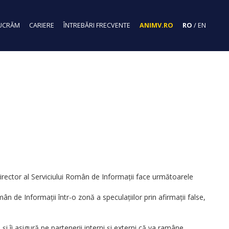
UCRĂM
CARIERE
ÎNTREBĂRI FRECVENTE
ANIMV.RO
RO
/
EN
Director al Serviciului Român de Informații face următoarele
ân de Informații într-o zonă a speculațiilor prin afirmații false,
i îi asigură pe partenerii interni și externi că va ramâne