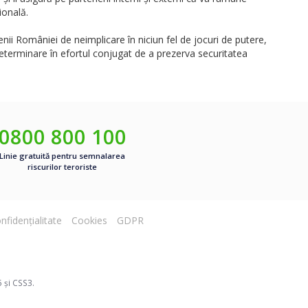
ională.
enii României de neimplicare în niciun fel de jocuri de putere,
 determinare în efortul conjugat de a prezerva securitatea
0800 800 100
Linie gratuită pentru semnalarea
riscurilor teroriste
nfidențialitate
Cookies
GDPR
 și CSS3.