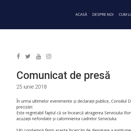
ACASĂ
DESPRE NOI
CUM L
Comunicat de presă
25 iunie 2018
În urma ultimelor evenimente și declarații publice, Consiliul 
precizări:
Este regretabil faptul că se încearcă atragerea Serviciului Rom
acuzații nefondate și calomnierea cadrelor Serviciului.
SRI condamnă ferm aceste încercări de denigrare a instituției ș